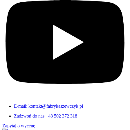
E-mail: kontakt@fabrykaszewczyk.pl
Zadzwoń do nas +48 502 372 318
Zapytaj o wycenę