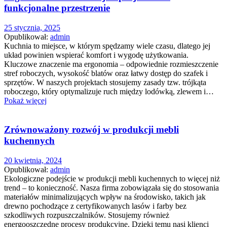
funkcjonalne przestrzenie
25 stycznia, 2025
Opublikował:
admin
Kuchnia to miejsce, w którym spędzamy wiele czasu, dlatego jej
układ powinien wspierać komfort i wygodę użytkowania.
Kluczowe znaczenie ma ergonomia – odpowiednie rozmieszczenie
stref roboczych, wysokość blatów oraz łatwy dostęp do szafek i
sprzętów. W naszych projektach stosujemy zasady tzw. trójkąta
roboczego, który optymalizuje ruch między lodówką, zlewem i…
Pokaż więcej
Zrównoważony rozwój w produkcji mebli
kuchennych
20 kwietnia, 2024
Opublikował:
admin
Ekologiczne podejście w produkcji mebli kuchennych to więcej niż
trend – to konieczność. Nasza firma zobowiązała się do stosowania
materiałów minimalizujących wpływ na środowisko, takich jak
drewno pochodzące z certyfikowanych lasów i farby bez
szkodliwych rozpuszczalników. Stosujemy również
energooszczędne procesy produkcyjne. Dzięki temu nasi klienci