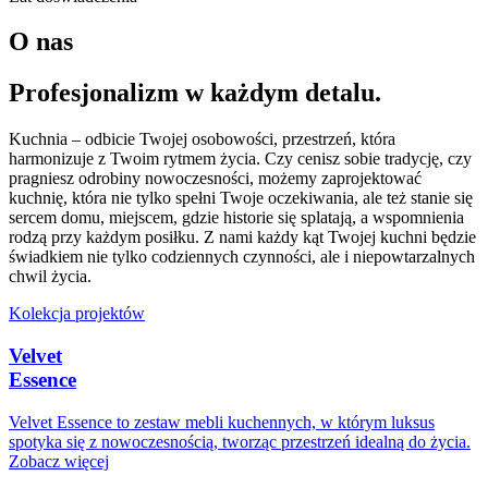
O nas
Profesjonalizm w każdym detalu.
Kuchnia – odbicie Twojej osobowości, przestrzeń, która
harmonizuje z Twoim rytmem życia. Czy cenisz sobie tradycję, czy
pragniesz odrobiny nowoczesności, możemy zaprojektować
kuchnię, która nie tylko spełni Twoje oczekiwania, ale też stanie się
sercem domu, miejscem, gdzie historie się splatają, a wspomnienia
rodzą przy każdym posiłku. Z nami każdy kąt Twojej kuchni będzie
świadkiem nie tylko codziennych czynności, ale i niepowtarzalnych
chwil życia.
Kolekcja projektów
Velvet
Essence
Velvet Essence to zestaw mebli kuchennych, w którym luksus
spotyka się z nowoczesnością, tworząc przestrzeń idealną do życia.
Zobacz więcej